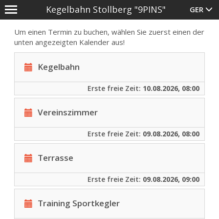
Kegelbahn Stollberg "9PINS"
GER
Anmelden
Um einen Termin zu buchen, wählen Sie zuerst einen der
;
Füllen Sie bitte die folgenden Felder
unten angezeigten Kalender aus!
aus, um sich anzumelden.
Registrieren Sie sich
, falls Sie noch
Kegelbahn
keinen Benutzer-Account haben.
E-Mail-Adresse
Erste freie Zeit:
10.08.2026, 08:00
Vereinszimmer
Passwort
Erste freie Zeit:
09.08.2026, 08:00
Terrasse
Angemeldet bleiben
Erste freie Zeit:
09.08.2026, 09:00
Anmelden
Training Sportkegler
Passwort vergessen?